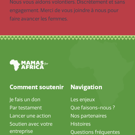
Nous vous aidons volontiers. Discrètement et sans
engagement. Merci de vous joindre à nous pour
faire avancer les femmes.
Footer
Comment soutenir
Navigation
Je fais un don
Les enjeux
Par testament
Que faisons-nous ?
Lancer une action
Nos partenaires
Soutien avec votre
Histoires
entreprise
Questions fréquentes