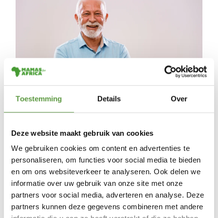
Toestemming
Details
Over
Il y a trois ans, ma femme est
Deze website maakt gebruik van cookies
décédée. Elle me manque
We gebruiken cookies om content en advertenties te
énormément. La violence sexuelle l'a
personaliseren, om functies voor social media te bieden
toujours indignée.
Elle soutenait
en om ons websiteverkeer te analyseren. Ook delen we
Mamas for Africa et, après sa mort,
informatie over uw gebruik van onze site met onze
j'ai continué à le faire.
Aujourd'hui, j'ai
partners voor social media, adverteren en analyse. Deze
partners kunnen deze gegevens combineren met andere
l'intention de léguer une partie de