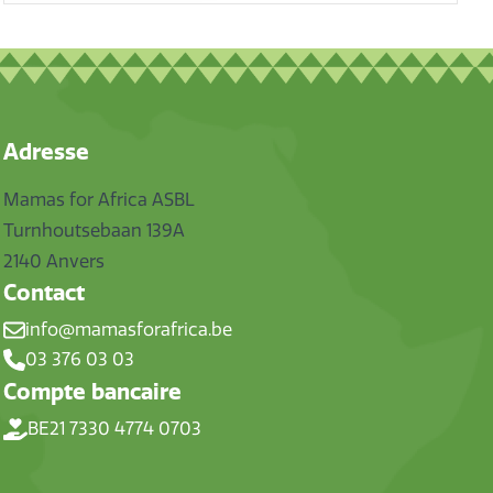
Adresse
Mamas for Africa ASBL
Turnhoutsebaan 139A
2140 Anvers
Contact
info@mamasforafrica.be
03 376 03 03
Compte bancaire
BE21 7330 4774 0703