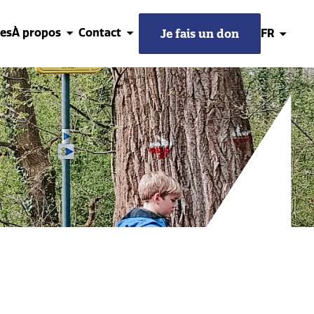
res
À propos
Contact
Je fais un don
Je fais un don
FR