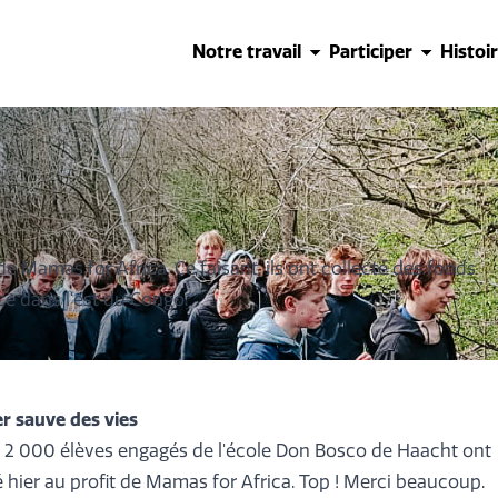
Notre travail
Participer
Histoi
 Mamas for Africa. Ce faisant, ils ont collecté des fonds
nce dans l'est du Congo.
r sauve des vies
 2 000 élèves engagés de l'école Don Bosco de Haacht ont
hier au profit de Mamas for Africa. Top ! Merci beaucoup.