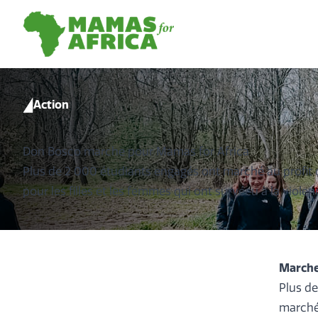
logo_green
Action
Don Bosco marche pour Mamas for Africa
Plus de 2 000 étudiants engagés ont marché au profit de
pour les filles et les femmes qui ont survécu à la viole
Marche
Plus de
marché 