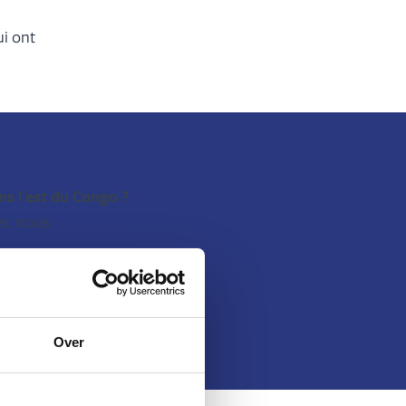
ui ont
ns l'est du Congo ?
ec nous :
Over